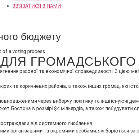
ЗВ'ЯЗАТИСЯ З НАМИ
ного бюджету
І ДЛЯ ГРОМАДСЬКОГ
нення расової та економічної справедливості. З цією ме
рих та коричневих районів, а також інших громад, які іст
уповноваженими через виборчу політику та інші існуючі дем
 Бостона в розмірі $4 мільярдів, а також побудувати спіл
постраждали від системного гноблення.
ми організаціями та окремими особами, які борються за с