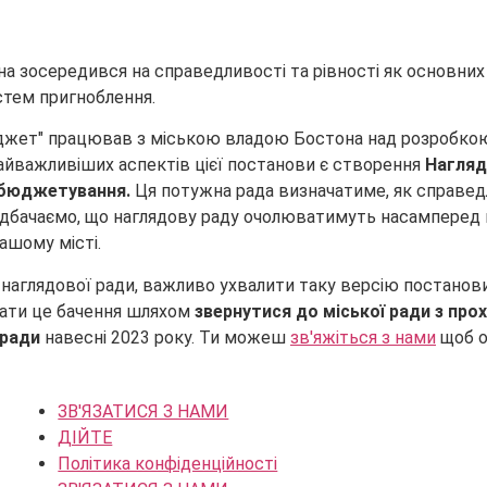
 зосередився на справедливості та рівності як основних ц
стем пригноблення.
юджет" працював з міською владою Бостона над розробкою
айважливіших аспектів цієї постанови є створення
Нагляд
 бюджетування.
Ця потужна рада визначатиме, як справедл
дбачаємо, що наглядову раду очолюватимуть насамперед пре
ашому місті.
ї наглядової ради, важливо ухвалити таку версію постанов
ати це бачення шляхом
звернутися до міської ради з пр
 ради
навесні 2023 року. Ти можеш
зв'яжіться з нами
щоб о
ЗВ'ЯЗАТИСЯ З НАМИ
ДІЙТЕ
Політика конфіденційності